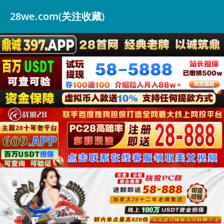
28we.com(关注收藏)