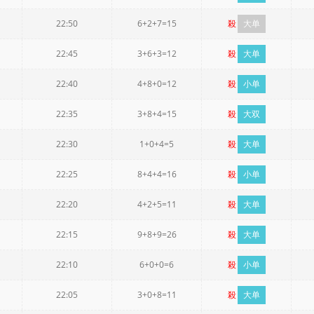
22:50
6+2+7=15
殺
大单
22:45
3+6+3=12
殺
大单
22:40
4+8+0=12
殺
小单
22:35
3+8+4=15
殺
大双
22:30
1+0+4=5
殺
大单
22:25
8+4+4=16
殺
小单
22:20
4+2+5=11
殺
大单
22:15
9+8+9=26
殺
大单
22:10
6+0+0=6
殺
小单
22:05
3+0+8=11
殺
大单