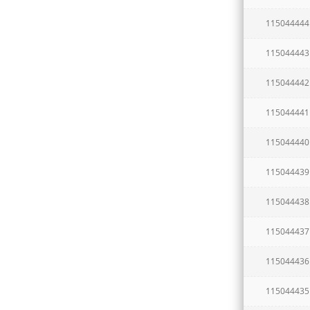
115044444
115044443
115044442
115044441
115044440
115044439
115044438
115044437
115044436
115044435