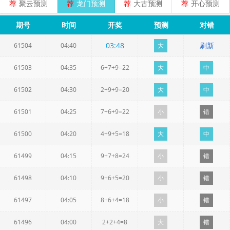
荐
聚云预测
荐
龙门预测
荐
大古预测
荐
开心预测
期号
时间
开奖
预测
对错
03
:
48
刷新
61504
04:40
大
61503
04:35
6+7+9=22
大
中
61502
04:30
2+9+9=20
大
中
61501
04:25
7+6+9=22
小
错
61500
04:20
4+9+5=18
大
中
61499
04:15
9+7+8=24
小
错
61498
04:10
9+6+5=20
小
错
61497
04:05
8+6+4=18
小
错
61496
04:00
2+2+4=8
大
错