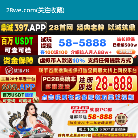
28we.com(关注收藏)