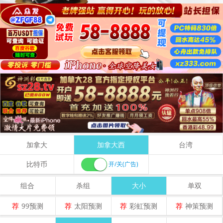
加拿大
加拿大西
台湾
比特币
开/关(广告)
组合
杀组
大小
单双
荐
99预测
荐
太阳预测
荐
彩虹预测
荐
神策预测