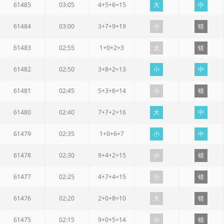
61485
03:05
4+5+6=15
大
中
61484
03:00
3+7+9=19
小
错
61483
02:55
1+0+2=3
大
错
61482
02:50
3+8+2=13
小
中
61481
02:45
5+3+6=14
小
错
61480
02:40
7+7+2=16
大
中
61479
02:35
1+0+6=7
小
中
61478
02:30
9+4+2=15
小
错
61477
02:25
4+7+4=15
小
错
61476
02:20
2+0+8=10
大
错
61475
02:15
9+0+5=14
小
错